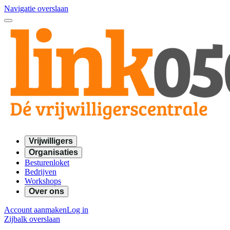
Navigatie overslaan
Vrijwilligers
Organisaties
Besturenloket
Bedrijven
Workshops
Over ons
Account aanmaken
Log in
Zijbalk overslaan