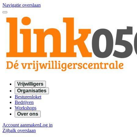
Navigatie overslaan
Vrijwilligers
Organisaties
Besturenloket
Bedrijven
Workshops
Over ons
Account aanmaken
Log in
Zijbalk overslaan