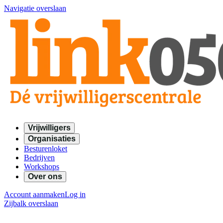
Navigatie overslaan
Vrijwilligers
Organisaties
Besturenloket
Bedrijven
Workshops
Over ons
Account aanmaken
Log in
Zijbalk overslaan