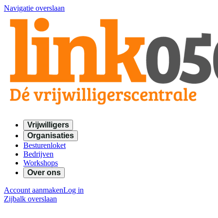
Navigatie overslaan
Vrijwilligers
Organisaties
Besturenloket
Bedrijven
Workshops
Over ons
Account aanmaken
Log in
Zijbalk overslaan