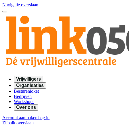
Navigatie overslaan
Vrijwilligers
Organisaties
Besturenloket
Bedrijven
Workshops
Over ons
Account aanmaken
Log in
Zijbalk overslaan