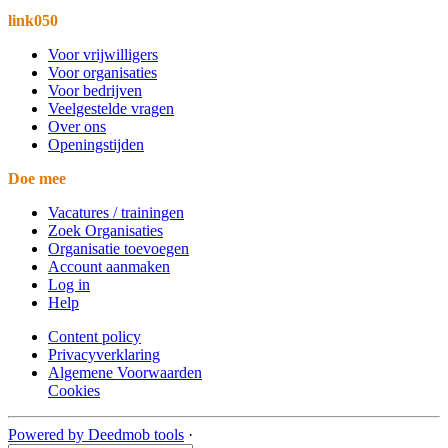
link050
Voor vrijwilligers
Voor organisaties
Voor bedrijven
Veelgestelde vragen
Over ons
Openingstijden
Doe mee
Vacatures / trainingen
Zoek Organisaties
Organisatie toevoegen
Account aanmaken
Log in
Help
Content policy
Privacyverklaring
Algemene Voorwaarden
Cookies
Powered by Deedmob tools
·