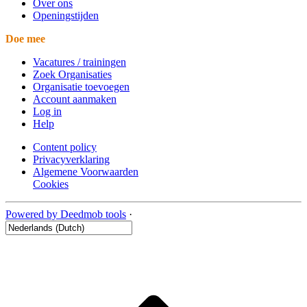
Over ons
Openingstijden
Doe mee
Vacatures / trainingen
Zoek Organisaties
Organisatie toevoegen
Account aanmaken
Log in
Help
Content policy
Privacyverklaring
Algemene Voorwaarden
Cookies
Powered by Deedmob tools
·