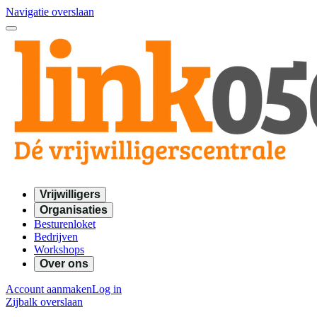
Navigatie overslaan
Vrijwilligers
Organisaties
Besturenloket
Bedrijven
Workshops
Over ons
Account aanmaken
Log in
Zijbalk overslaan