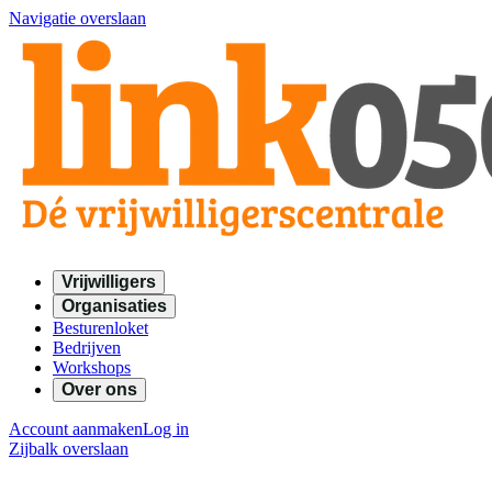
Navigatie overslaan
Vrijwilligers
Organisaties
Besturenloket
Bedrijven
Workshops
Over ons
Account aanmaken
Log in
Zijbalk overslaan