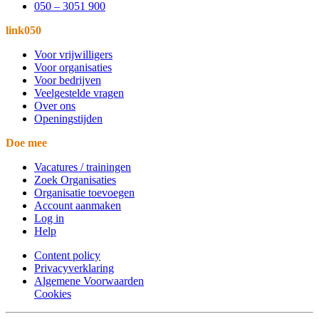
050 – 3051 900
link050
Voor vrijwilligers
Voor organisaties
Voor bedrijven
Veelgestelde vragen
Over ons
Openingstijden
Doe mee
Vacatures / trainingen
Zoek Organisaties
Organisatie toevoegen
Account aanmaken
Log in
Help
Content policy
Privacyverklaring
Algemene Voorwaarden
Cookies