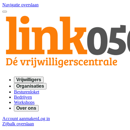
Navigatie overslaan
Vrijwilligers
Organisaties
Besturenloket
Bedrijven
Workshops
Over ons
Account aanmaken
Log in
Zijbalk overslaan