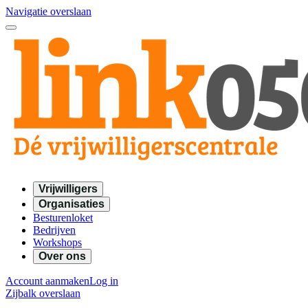
Navigatie overslaan
Vrijwilligers
Organisaties
Besturenloket
Bedrijven
Workshops
Over ons
Account aanmaken
Log in
Zijbalk overslaan