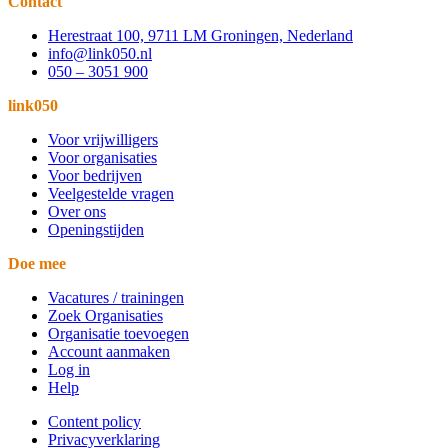
Contact
Herestraat 100, 9711 LM Groningen, Nederland
info@link050.nl
050 – 3051 900
link050
Voor vrijwilligers
Voor organisaties
Voor bedrijven
Veelgestelde vragen
Over ons
Openingstijden
Doe mee
Vacatures / trainingen
Zoek Organisaties
Organisatie toevoegen
Account aanmaken
Log in
Help
Content policy
Privacyverklaring