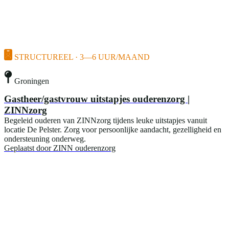
STRUCTUREEL · 3—6 UUR/MAAND
Groningen
Gastheer/gastvrouw uitstapjes ouderenzorg |
ZINNzorg
Begeleid ouderen van ZINNzorg tijdens leuke uitstapjes vanuit
locatie De Pelster. Zorg voor persoonlijke aandacht, gezelligheid en
ondersteuning onderweg.
Geplaatst door
ZINN ouderenzorg