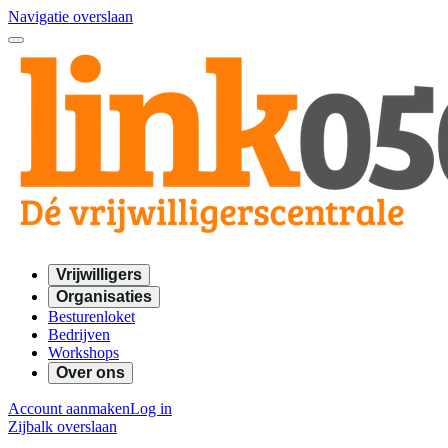
Navigatie overslaan
Vrijwilligers
Organisaties
Besturenloket
Bedrijven
Workshops
Over ons
Account aanmaken
Log in
Zijbalk overslaan