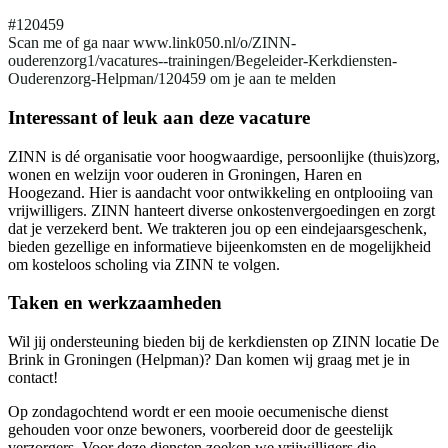
#120459
Scan me of ga naar www.link050.nl/o/ZINN-
ouderenzorg1/vacatures--trainingen/Begeleider-Kerkdiensten-
Ouderenzorg-Helpman/120459 om je aan te melden
Interessant of leuk aan deze vacature
ZINN is dé organisatie voor hoogwaardige, persoonlijke (thuis)zorg,
wonen en welzijn voor ouderen in Groningen, Haren en
Hoogezand. Hier is aandacht voor ontwikkeling en ontplooiing van
vrijwilligers. ZINN hanteert diverse onkostenvergoedingen en zorgt
dat je verzekerd bent. We trakteren jou op een eindejaarsgeschenk,
bieden gezellige en informatieve bijeenkomsten en de mogelijkheid
om kosteloos scholing via ZINN te volgen.
Taken en werkzaamheden
Wil jij ondersteuning bieden bij de kerkdiensten op ZINN locatie De
Brink in Groningen (Helpman)? Dan komen wij graag met je in
contact!
Op zondagochtend wordt er een mooie oecumenische dienst
gehouden voor onze bewoners, voorbereid door de geestelijk
verzorgers. Voor deze diensten zoeken we vrijwilligers die