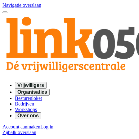
Navigatie overslaan
Vrijwilligers
Organisaties
Besturenloket
Bedrijven
Workshops
Over ons
Account aanmaken
Log in
Zijbalk overslaan