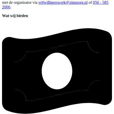
met de organisator via
vrijwilligerswerk@zinnzorg.nl
of
050 - 585
2000
.
Wat wij bieden