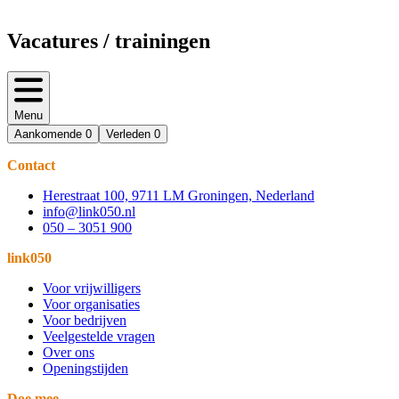
Vacatures / trainingen
Menu
Aankomende
0
Verleden
0
Contact
Herestraat 100, 9711 LM Groningen, Nederland
info@link050.nl
050 – 3051 900
link050
Voor vrijwilligers
Voor organisaties
Voor bedrijven
Veelgestelde vragen
Over ons
Openingstijden
Doe mee