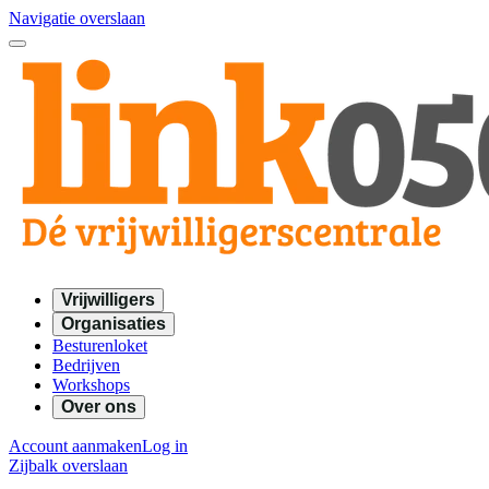
Navigatie overslaan
Vrijwilligers
Organisaties
Besturenloket
Bedrijven
Workshops
Over ons
Account aanmaken
Log in
Zijbalk overslaan