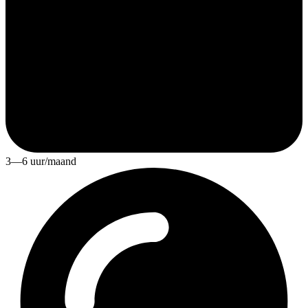
3—6 uur/maand