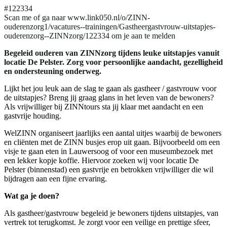
#122334
Scan me of ga naar www.link050.nl/o/ZINN-
ouderenzorg1/vacatures--trainingen/Gastheergastvrouw-uitstapjes-
ouderenzorg--ZINNzorg/122334 om je aan te melden
Begeleid ouderen van ZINNzorg tijdens leuke uitstapjes vanuit
locatie De Pelster. Zorg voor persoonlijke aandacht, gezelligheid
en ondersteuning onderweg.
Lijkt het jou leuk aan de slag te gaan als gastheer / gastvrouw voor
de uitstapjes? Breng jij graag glans in het leven van de bewoners?
Als vrijwilliger bij ZINNtours sta jij klaar met aandacht en een
gastvrije houding.
WelZINN organiseert jaarlijks een aantal uitjes waarbij de bewoners
en cliënten met de ZINN busjes erop uit gaan. Bijvoorbeeld om een
visje te gaan eten in Lauwersoog of voor een museumbezoek met
een lekker kopje koffie. Hiervoor zoeken wij voor locatie De
Pelster (binnenstad) een gastvrije en betrokken vrijwilliger die wil
bijdragen aan een fijne ervaring.
Wat ga je doen?
Als gastheer/gastvrouw begeleid je bewoners tijdens uitstapjes, van
vertrek tot terugkomst. Je zorgt voor een veilige en prettige sfeer,