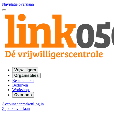
Navigatie overslaan
Vrijwilligers
Organisaties
Besturenloket
Bedrijven
Workshops
Over ons
Account aanmaken
Log in
Zijbalk overslaan