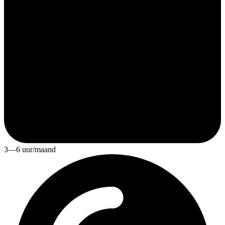
3—6 uur/maand