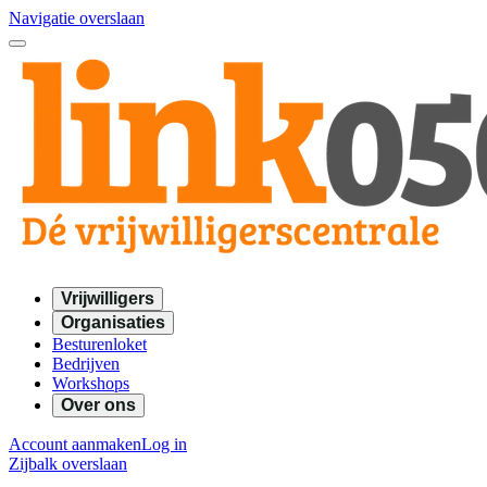
Navigatie overslaan
Vrijwilligers
Organisaties
Besturenloket
Bedrijven
Workshops
Over ons
Account aanmaken
Log in
Zijbalk overslaan