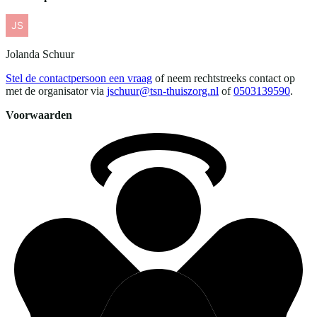
Jolanda
Schuur
Stel de contactpersoon een vraag
of neem rechtstreeks contact op
met de organisator via
jschuur@tsn-thuiszorg.nl
of
0503139590
.
Voorwaarden