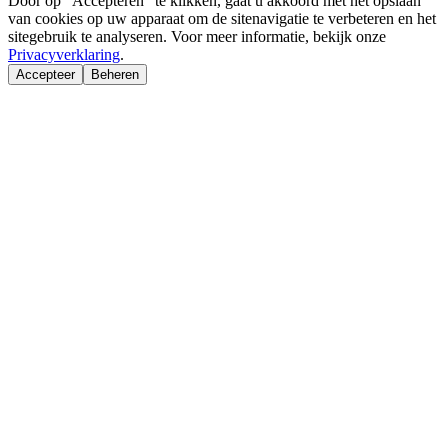
Door op "Accepteren" te klikken, gaat u akkoord met het opslaan
van cookies op uw apparaat om de sitenavigatie te verbeteren en het
sitegebruik te analyseren. Voor meer informatie, bekijk onze
Privacyverklaring
.
Accepteer
Beheren