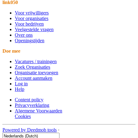
link050
Voor vrijwilligers
Voor organisaties
Voor bedrijven
Veelgestelde vragen
Over ons
Openingstijden
Doe mee
Vacatures / trainingen
Zoek Organisaties
Organisatie toevoegen
Account aanmaken
Log in
Help
Content policy
Privacyverklaring
Algemene Voorwaarden
Cookies
Powered by Deedmob tools
·