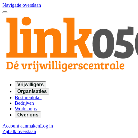
Navigatie overslaan
Vrijwilligers
Organisaties
Besturenloket
Bedrijven
Workshops
Over ons
Account aanmaken
Log in
Zijbalk overslaan