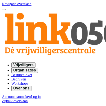
Navigatie overslaan
Vrijwilligers
Organisaties
Besturenloket
Bedrijven
Workshops
Over ons
Account aanmaken
Log in
Zijbalk overslaan