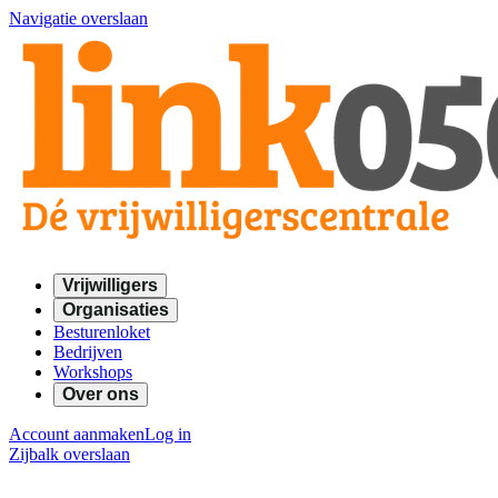
Navigatie overslaan
Vrijwilligers
Organisaties
Besturenloket
Bedrijven
Workshops
Over ons
Account aanmaken
Log in
Zijbalk overslaan