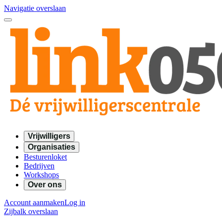
Navigatie overslaan
Vrijwilligers
Organisaties
Besturenloket
Bedrijven
Workshops
Over ons
Account aanmaken
Log in
Zijbalk overslaan