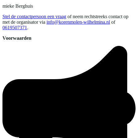
mieke
Berghuis
Stel de contactpersoon een vraag
of neem rechtstreeks contact op
met de organisator via
info@korenmolen-wilhelmina.nl
of
0619507371
.
Voorwaarden