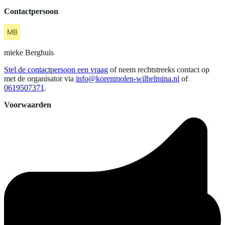
Contactpersoon
mieke
Berghuis
Stel de contactpersoon een vraag
of neem rechtstreeks contact op
met de organisator via
info@korenmolen-wilhelmina.nl
of
0619507371
.
Voorwaarden