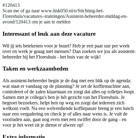
#120413
Scan me of ga naar www.link050.nl/o/Stichting-het-
Floreshuis/vacatures--trainingen/Assistent-beheerder-middag-en-
avond/120413 om je aan te melden
Interessant of leuk aan deze vacature
Wil jij iets betekenen voor je buurt? Heb je een paar uur per week
over en werk je graag met mensen? Dan zoeken we jou als assistent-
beheerder bij het Floreshuis - het huis van de wijk!
Taken en werkzaamheden
Als assistent-beheerder begin je de dag met een blik op de agenda:
wat staat er vandaag op de planning? Je zet de koffiemachine aan,
controleert of de zalen klaarstaan en zorgt dat alles op rolletjes loopt.
Samen met je collega's ben je hét gezicht van het Floreshuis. Je
begroet bezoekers, helpt hen op weg en zorgt dat iedereen zich
welkom voelt. Na een welverdiende koffiepauze breng je een lunch
naar een vergadering en check je of alles naar wens is. Je vult de
voorraden aan, gaat nog even met een swiffer door de gang - en
voor je het weet zit je dienst er alweer op!
Extra informatie