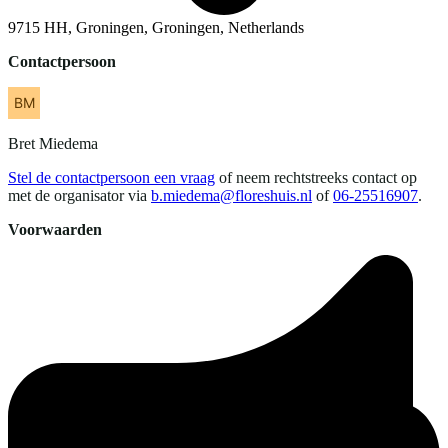
9715 HH, Groningen, Groningen, Netherlands
Contactpersoon
Bret
Miedema
Stel de contactpersoon een vraag
of neem rechtstreeks contact op
met de organisator via
b.miedema@floreshuis.nl
of
06-25516907
.
Voorwaarden