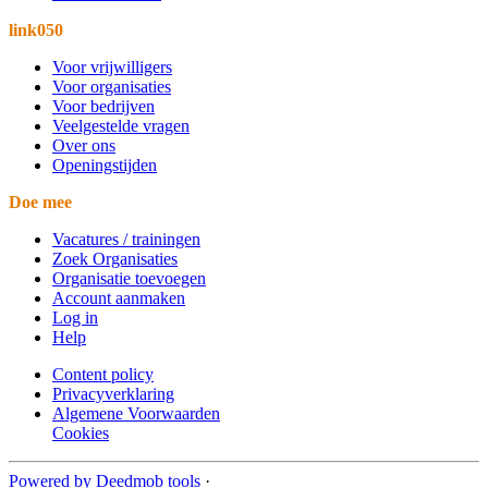
link050
Voor vrijwilligers
Voor organisaties
Voor bedrijven
Veelgestelde vragen
Over ons
Openingstijden
Doe mee
Vacatures / trainingen
Zoek Organisaties
Organisatie toevoegen
Account aanmaken
Log in
Help
Content policy
Privacyverklaring
Algemene Voorwaarden
Cookies
Powered by Deedmob tools
·