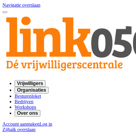
Navigatie overslaan
Vrijwilligers
Organisaties
Besturenloket
Bedrijven
Workshops
Over ons
Account aanmaken
Log in
Zijbalk overslaan