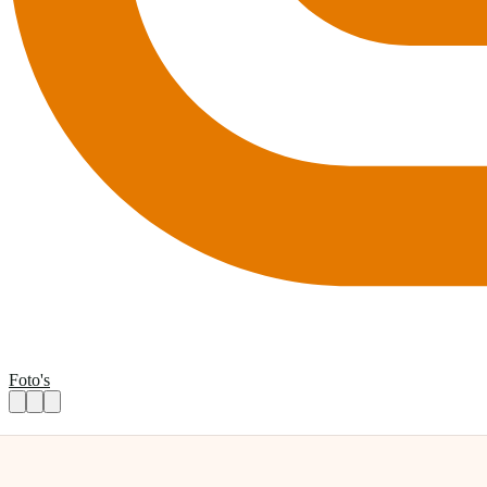
Foto's
Chauffeurs en begeleiders rolstoelbusver