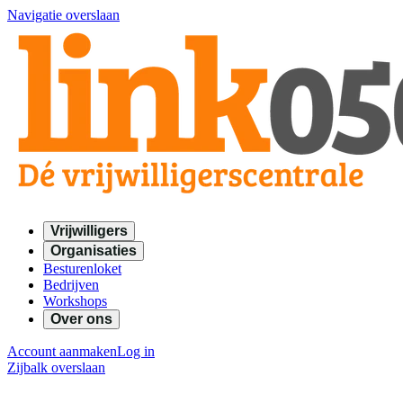
Navigatie overslaan
Vrijwilligers
Organisaties
Besturenloket
Bedrijven
Workshops
Over ons
Account aanmaken
Log in
Zijbalk overslaan