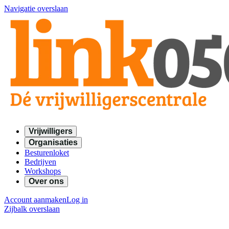
Navigatie overslaan
Vrijwilligers
Organisaties
Besturenloket
Bedrijven
Workshops
Over ons
Account aanmaken
Log in
Zijbalk overslaan