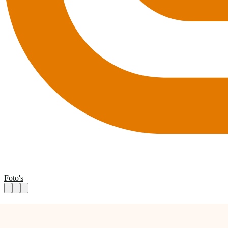
Foto's
Vrijwilliger schilderen ouderenzorg | Gro