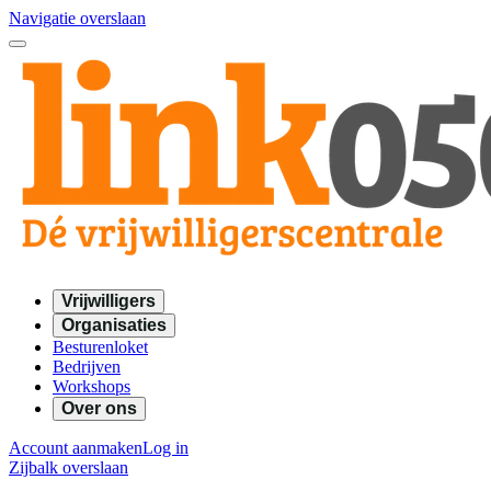
Navigatie overslaan
Vrijwilligers
Organisaties
Besturenloket
Bedrijven
Workshops
Over ons
Account aanmaken
Log in
Zijbalk overslaan