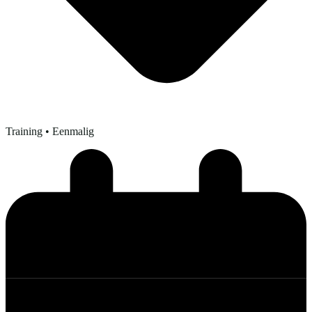
Training
• Eenmalig