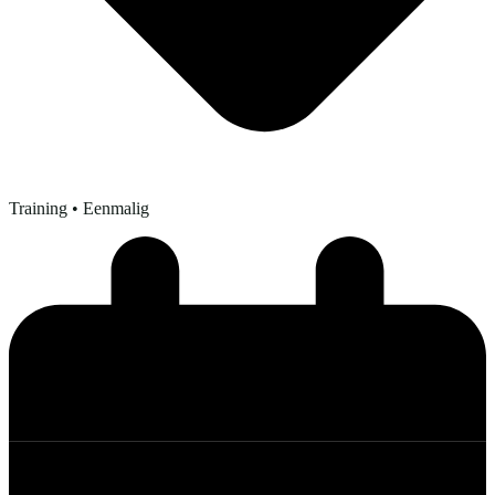
Training
• Eenmalig