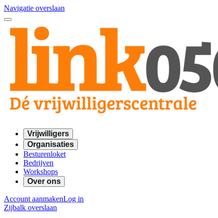
Navigatie overslaan
Vrijwilligers
Organisaties
Besturenloket
Bedrijven
Workshops
Over ons
Account aanmaken
Log in
Zijbalk overslaan