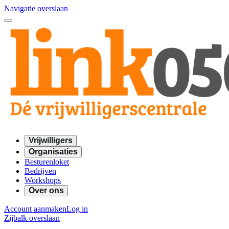
Navigatie overslaan
Vrijwilligers
Organisaties
Besturenloket
Bedrijven
Workshops
Over ons
Account aanmaken
Log in
Zijbalk overslaan