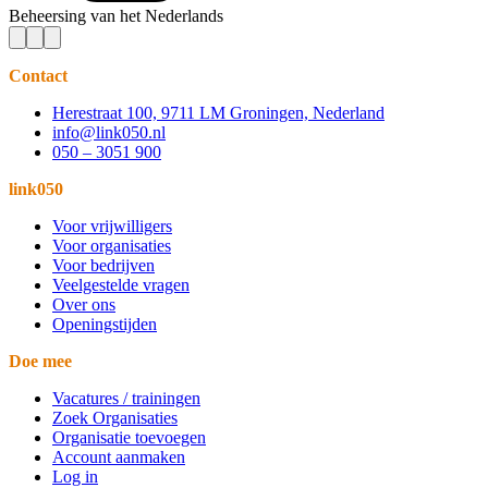
Beheersing van het Nederlands
Contact
Herestraat 100, 9711 LM Groningen, Nederland
info@link050.nl
050 – 3051 900
link050
Voor vrijwilligers
Voor organisaties
Voor bedrijven
Veelgestelde vragen
Over ons
Openingstijden
Doe mee
Vacatures / trainingen
Zoek Organisaties
Organisatie toevoegen
Account aanmaken
Log in