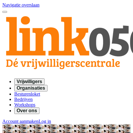
Navigatie overslaan
Vrijwilligers
Organisaties
Besturenloket
Bedrijven
Workshops
Over ons
Account aanmaken
Log in