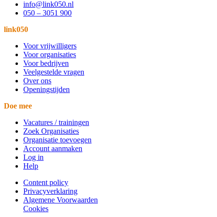
info@link050.nl
050 – 3051 900
link050
Voor vrijwilligers
Voor organisaties
Voor bedrijven
Veelgestelde vragen
Over ons
Openingstijden
Doe mee
Vacatures / trainingen
Zoek Organisaties
Organisatie toevoegen
Account aanmaken
Log in
Help
Content policy
Privacyverklaring
Algemene Voorwaarden
Cookies