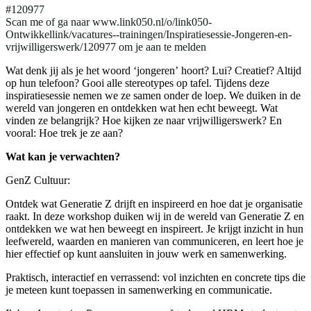
#120977
Scan me of ga naar www.link050.nl/o/link050-
Ontwikkellink/vacatures--trainingen/Inspiratiesessie-Jongeren-en-
vrijwilligerswerk/120977 om je aan te melden
Wat denk jij als je het woord ‘jongeren’ hoort? Lui? Creatief? Altijd
op hun telefoon? Gooi alle stereotypes op tafel. Tijdens deze
inspiratiesessie nemen we ze samen onder de loep. We duiken in de
wereld van jongeren en ontdekken wat hen echt beweegt. Wat
vinden ze belangrijk? Hoe kijken ze naar vrijwilligerswerk? En
vooral: Hoe trek je ze aan?
Wat kan je verwachten?
GenZ Cultuur:
Ontdek wat Generatie Z drijft en inspireerd en hoe dat je organisatie
raakt. In deze workshop duiken wij in de wereld van Generatie Z en
ontdekken we wat hen beweegt en inspireert. Je krijgt inzicht in hun
leefwereld, waarden en manieren van communiceren, en leert hoe je
hier effectief op kunt aansluiten in jouw werk en samenwerking.
Praktisch, interactief en verrassend: vol inzichten en concrete tips die
je meteen kunt toepassen in samenwerking en communicatie.