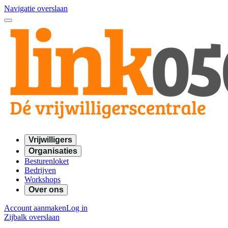
Navigatie overslaan
Vrijwilligers
Organisaties
Besturenloket
Bedrijven
Workshops
Over ons
Account aanmaken
Log in
Zijbalk overslaan