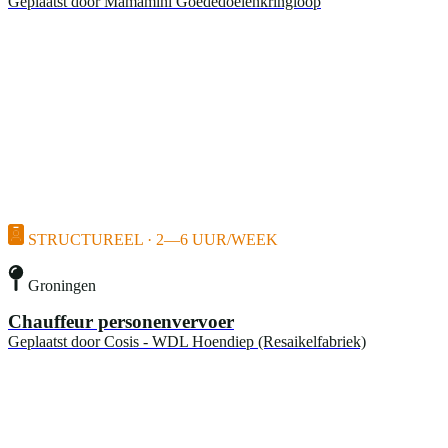
Geplaatst door
Mamamini Goededoelenkringloop
STRUCTUREEL · 2—6 UUR/WEEK
Groningen
Chauffeur personenvervoer
Geplaatst door
Cosis - WDL Hoendiep (Resaikelfabriek)